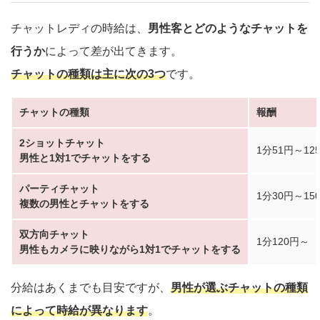
チャットレディの時給は、
男性客とどのようなチャットを
行うか
によって差が出てきます。
チャットの種類は主に次の3つ
です。
チャットの種類
報酬
2ショットチャット
1分51円～12
男性と1対1でチャットをする
パーティチャット
1分30円～15
複数の男性とチャットをする
双方向チャット
1分120円～
男性もカメラに映りながら1対1でチャットをする
分給はあくまでも目安ですが、
男性が選ぶチャットの種類
によって時給が異なります
。