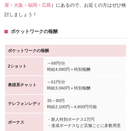
屋
・
大阪
・
福岡
・
広島
）にあるので、お近くの方はぜひ検
討しましょう！
ポケットワークの報酬
ポケットワークの報酬
～68円/分
2ショット
時給4,080円＋特別報酬
～61円/分
奥様系チャット
時給3,060円＋特別報酬
35～80円
テレフォンレディ
時給2,100円～4,800円可能
・新人特別ボーナス1万円
ボーナス
・達成ボーナスなど店舗ごとに多数用意