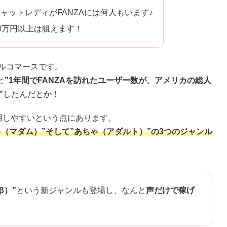
ャットレディがFANZAには何人もいます♪
10万円以上は狙えます！
ルコマースです。
と
”1年間でFANZAを訪れたユーザー数が、アメリカの総人
”
したんだとか！
用しやすいという点にあります。
ゃ（マダム）”そして”あちゃ（アダルト）”の3つのジャンル
β）”
という新ジャンルも登場し、なんと
声だけで稼げ