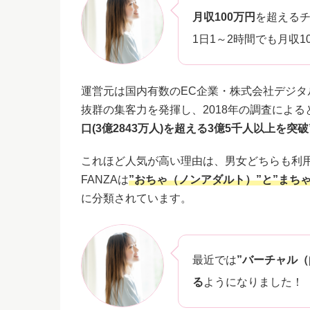
月収100万円
を超えるチ
1日1～2時間でも月収
運営元は国内有数のEC企業・株式会社デジタ
抜群の集客力を発揮し、2018年の調査による
口(3億2843万人)を超える3億5千人以上を突破
これほど人気が高い理由は、男女どちらも利
FANZAは
”おちゃ（ノンアダルト）”と”まち
に分類されています。
最近では
”バーチャル（
る
ようになりました！