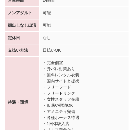
営業時間
24時間
ノンアダルト
可能
顔出しなし出演
可能
定休日
なし
支払い方法
日払いOK
・完全個室
・身バレ対策あり
・無料レンタル衣装
・国内サイトと提携
・フリーフード
・フリードリンク
・女性スタッフ在籍
待遇・環境
・仮眠や宿泊OK
・アメニティ完備
・各種ボーナス待遇
・1日体験入店
・ノルマ罰金なし