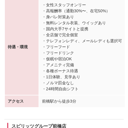
・女性スタッフオンリー
・高報酬率（通勤30%〜、在宅50%）
・身バレ対策あり
・無料レンタル衣装、ウイッグあり
・国内大手7サイトと提携
・全店舗で完全個室
・テレフォンレディ、メールレディも選択可
待遇・環境
・フリーフード
・フリードリンク
・仮眠や宿泊OK
・アメニティ完備
・各種ボーナス待遇
・1日体験、見学あり
・ノルマ罰金なし
・24時間自由シフト
アクセス
前橋駅から徒歩3分
スピリッツグループ前橋店