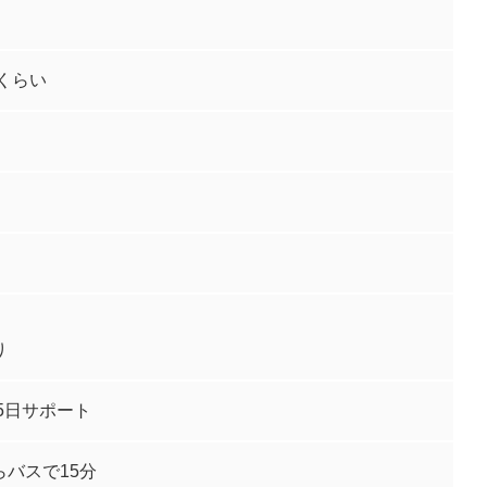
歳くらい
り
65日サポート
バスで15分